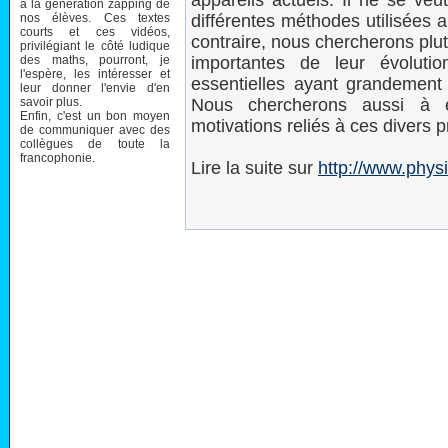
appareils actuels. Il ne se veu
à la génération zapping de
nos élèves. Ces textes
différentes méthodes utilisées au
courts et ces vidéos,
contraire, nous chercherons plut
privilégiant le côté ludique
des maths, pourront, je
importantes de leur évolutio
l'espère, les intéresser et
essentielles ayant grandement 
leur donner l'envie d'en
savoir plus.
Nous chercherons aussi à ét
Enfin, c'est un bon moyen
motivations reliés à ces divers p
de communiquer avec des
collègues de toute la
francophonie.
Lire la suite sur
http://www.phys