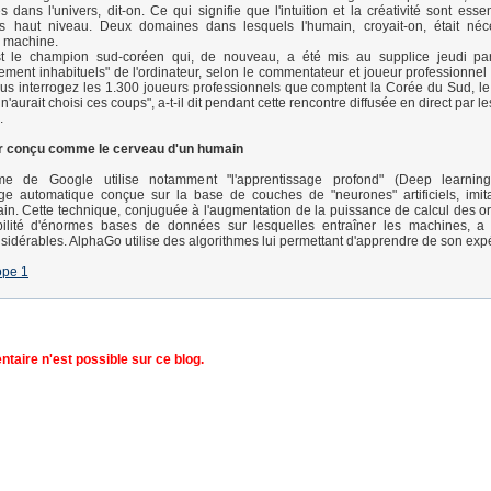
 dans l'univers, dit-on. Ce qui signifie que l'intuition et la créativité sont esse
s haut niveau. Deux domaines dans lesquels l'humain, croyait-on, était néc
a machine.
est le champion sud-coréen qui, de nouveau, a été mis au supplice jeudi pa
rement inhabituels" de l'ordinateur, selon le commentateur et joueur professionne
us interrogez les 1.300 joueurs professionnels que comptent la Corée du Sud, le
'aurait choisi ces coups", a-t-il dit pendant cette rencontre diffusée en direct par le
.
r conçu comme le cerveau d'un humain
e de Google utilise notamment "l'apprentissage profond" (Deep learnin
age automatique conçue sur la base de couches de "neurones" artificiels, imi
n. Cette technique, conjuguée à l'augmentation de la puissance de calcul des or
bilité d'énormes bases de données sur lesquelles entraîner les machines, a
idérables. AlphaGo utilise des algorithmes lui permettant d'apprendre de son exp
ope 1
aire n'est possible sur ce blog.