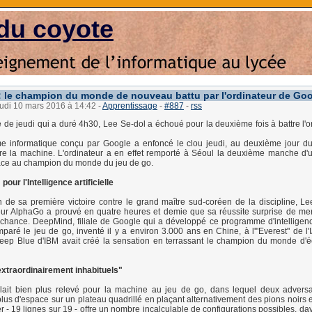
du coyote
: le champion du monde de nouveau battu par l'ordinateur de Go
eudi 10 mars 2016 à 14:42
-
Apprentissage
-
#887
-
rss
e de jeudi qui a duré 4h30, Lee Se-dol a échoué pour la deuxième fois à battre l'o
 informatique conçu par Google a enfoncé le clou jeudi, au deuxième jour d
re la machine. L'ordinateur a en effet remporté à Séoul la deuxième manche d'
face au champion du monde du jeu de go.
our l'Intelligence artificielle
de sa première victoire contre le grand maître sud-coréen de la discipline, Le
ur AlphaGo a prouvé en quatre heures et demie que sa réussite surprise de merc
chance. DeepMind, filiale de Google qui a développé ce programme d'intelligence 
omparé le jeu de go, inventé il y a environ 3.000 ans en Chine, à l'"Everest" de l'
Deep Blue d'IBM avait créé la sensation en terrassant le champion du monde d'
xtraordinairement inhabituels"
lait bien plus relevé pour la machine au jeu de go, dans lequel deux adversa
plus d'espace sur un plateau quadrillé en plaçant alternativement des pions noirs e
ier - 19 lignes sur 19 - offre un nombre incalculable de configurations possibles, da