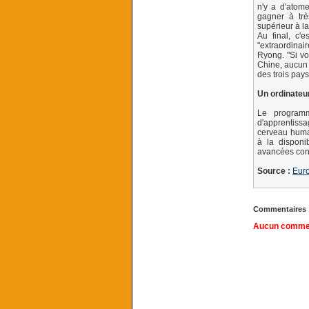
n'y a d'atomes
gagner à trè
supérieur à l
Au final, c'
"extraordinai
Ryong. "Si vo
Chine, aucun n
des trois pays
Un ordinateu
Le programm
d'apprentiss
cerveau humai
à la disponi
avancées cons
Source :
Eur
Commentaires
Aucun comment