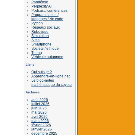
Pandémie
Perplexity AI
Podcast / conférences
Programmation /
langages / No code
Python
Réseaux sociaux
Robotique
Simulation
Sites
Smartphone
Société / éthique
Turing
Véhicule autonome
Liens
Qui suis-je ?
Apprendre-en-ligne.net
Le blog-notes
mathématique du coyote
Archives
août 2026
juillet 2026
juin 2026
mai 2026
avril 2026
mars 2026
février 2026
janvier 2026
décembre 2025