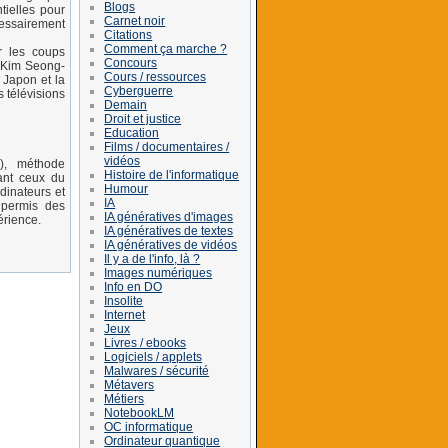
Blogs
ntielles pour
Carnet noir
essairement
Citations
Comment ça marche ?
r les coups
Concours
l Kim Seong-
Cours / ressources
 Japon et la
Cyberguerre
s télévisions
Demain
Droit et justice
Education
Films / documentaires /
vidéos
g), méthode
Histoire de l'informatique
tant ceux du
Humour
dinateurs et
IA
 permis des
IA génératives d'images
érience.
IA génératives de textes
IA génératives de vidéos
Il y a de l'info, là ?
Images numériques
Info en DO
Insolite
Internet
Jeux
Livres / ebooks
Logiciels / applets
Malwares / sécurité
Métavers
Métiers
NotebookLM
OC informatique
Ordinateur quantique