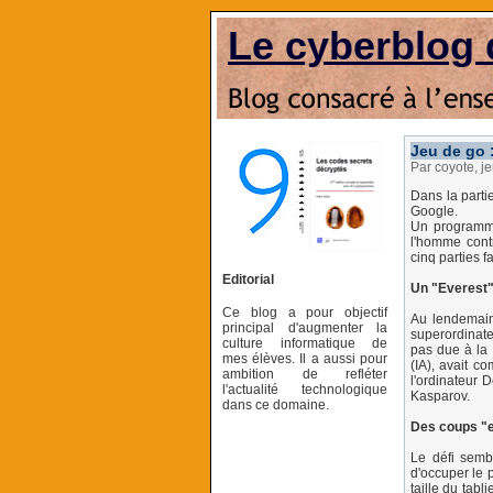
Le cyberblog 
Jeu de go 
Par coyote, j
Dans la parti
Google.
Un programme
l'homme cont
cinq parties 
Editorial
Un "Everest" p
Ce blog a pour objectif
Au lendemain 
principal d'augmenter la
superordinate
culture informatique de
pas due à la 
mes élèves. Il a aussi pour
(IA), avait c
ambition de refléter
l'ordinateur 
l'actualité technologique
Kasparov.
dans ce domaine.
Des coups "e
Le défi semb
d'occuper le 
taille du tabl