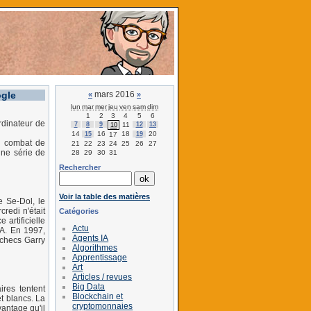
ogle
mars 2016
«
»
lun
mar
mer
jeu
ven
sam
dim
1
2
3
4
5
6
rdinateur de
7
8
9
11
12
13
10
14
16
18
20
15
17
19
u combat de
21
22
23
24
25
26
27
une série de
28
29
30
31
Rechercher
Voir la table des matières
e Se-Dol, le
redi n'était
Catégories
artificielle
Actu
IA. En 1997,
Agents IA
échecs Garry
Algorithmes
Apprentissage
Art
Articles / revues
Big Data
ires tentent
Blockchain et
t blancs. La
cryptomonnaies
vantage qu'il