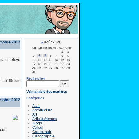
ctobre 2012
août 2026
«
lun
mar
mer
jeu
ven
sam
dim
1
2
3
4
5
6
7
8
9
is, un élève
10
11
12
13
14
15
16
17
18
19
20
21
22
23
24
25
26
27
28
29
30
31
Rechercher
lu 5195 fois
Voir la table des matières
Catégories
ctobre 2012
Actu
Architecture
Art
Articles/revues
Blogs
Calcul
eur;
Carnet noir
Cartographie