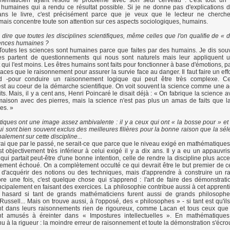
hématicien ayant résolu le problème avec son seul cerveau : c'est tout un
s humaines qui a rendu ce résultat possible. Si je ne donne pas d'explications 
ns le livre, c'est précisément parce que je veux que le lecteur ne cherch
ais concentre toute son attention sur ces aspects sociologiques, humains.
dire que toutes les disciplines scientifiques, même celles que l'on qualifie de « d
iences humaines ?
outes les sciences sont humaines parce que faites par des humains. Je dis sou
s partent de questionnements qui nous sont naturels mais leur appliquent
qui l'est moins. Les êtres humains sont faits pour fonctionner à base d'émotions, p
caces que le raisonnement pour assurer la survie face au danger. Il faut faire un effor
d -pour conduire un raisonnement logique qui peut être très complexe. Ce
 est au coeur de la démarche scientifique. On voit souvent la science comme une 
its. Mais, il y a cent ans, Henri Poincaré le disait déjà : « On fabrique la science a
ison avec des pierres, mais la science n'est pas plus un amas de faits que l
es. »
ques ont une image assez ambivalente : il y a ceux qui ont « la bosse pour » et
qui sont bien souvent exclus des meilleures filières pour la bonne raison que la séle
alement sur cette discipline...
rai que par le passé, ne serait-ce que parce que le niveau exigé en mathématiques
st objectivement très inférieur à celui exigé il y a dix ans. Il y a eu un appauvr
ui partait peut-être d'une bonne intention, celle de rendre la discipline plus acce
ement échoué. On a complètement occulté ce qui devrait être le but premier de ce
s d'acquérir des notions ou des techniques, mais d'apprendre à construire un 
re une fois, c'est quelque chose qui s'apprend : l'art de faire des démonstrati
ncipalement en faisant des exercices. La philosophie contribue aussi à cet apprenti
 hasard si tant de grands mathématiciens furent aussi de grands philosophes
Russell... Mais on trouve aussi, à l'opposé, des « philosophes » - si tant est qu'il
nt dans leurs raisonnements rien de rigoureux, comme Lacan et tous ceux que 
t amusés à éreinter dans « Impostures intellectuelles ». En mathématiques
u à la rigueur : la moindre erreur de raisonnement et toute la démonstration s'écro