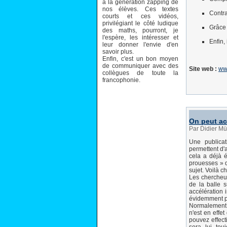
à la génération zapping de
nos élèves. Ces textes
Contra
courts et ces vidéos,
privilégiant le côté ludique
Grâce 
des maths, pourront, je
l'espère, les intéresser et
Enfin,
leur donner l'envie d'en
savoir plus.
Enfin, c'est un bon moyen
de communiquer avec des
Site web :
ww
collègues de toute la
francophonie.
On peut ac
Par Didier Mü
Une publica
permettent d'
cela a déjà é
prouesses » d
sujet. Voilà ch
Les chercheu
de la balle s
accélération 
évidemment pa
Normalement, 
n'est en effe
pouvez effect