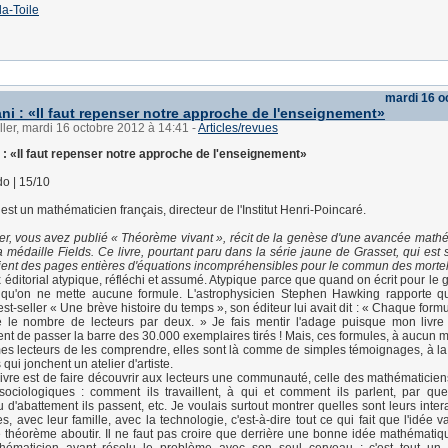
la-Toile
mardi 16 o
ani : «Il faut repenser notre approche de l'enseignement»
ller, mardi 16 octobre 2012 à 14:41
-
Articles/revues
i : «Il faut repenser notre approche de l'enseignement»
o | 15/10
 est un mathématicien français, directeur de l'Institut Henri-Poincaré.
er, vous avez publié « Théorème vivant », récit de la genèse d'une avancée math
a médaille Fields. Ce livre, pourtant paru dans la série jaune de Grasset, qui est 
ontient des pages entières d'équations incompréhensibles pour le commun des mortels
 éditorial atypique, réfléchi et assumé. Atypique parce que quand on écrit pour le 
 qu'on ne mette aucune formule. L'astrophysicien Stephen Hawking rapporte qu
est-seller « Une brève histoire du temps », son éditeur lui avait dit : « Chaque for
se le nombre de lecteurs par deux. » Je fais mentir l'adage puisque mon livr
ient de passer la barre des 30.000 exemplaires tirés ! Mais, ces formules, à aucun 
s lecteurs de les comprendre, elles sont là comme de simples témoignages, à l
ui jonchent un atelier d'artiste.
livre est de faire découvrir aux lecteurs une communauté, celle des mathématicien
sociologiques : comment ils travaillent, à qui et comment ils parlent, par qu
u d'abattement ils passent, etc. Je voulais surtout montrer quelles sont leurs inte
s, avec leur famille, avec la technologie, c'est-à-dire tout ce qui fait que l'idée 
le théorème aboutir. Il ne faut pas croire que derrière une bonne idée mathématiq