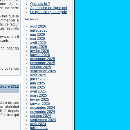
nt permet de
Qui suis-je ?
tre - 2,7 %.
Apprendre-en-ligne.net
re une perte
Le cyberblog du coyote
 fois que la
Archives
 commencer à
du, ce retour
août 2026
Les résultats
juillet 2026
juin 2026
evanche s'il
mai 2026
sants...
avril 2026
mars 2026
 22, 033150
février 2026
janvier 2026
décembre 2025
novembre 2025
octobre 2025
lu 5673 fois
septembre 2025
août 2025
juillet 2025
juin 2025
ctobre 2012
mai 2025
avril 2025
mars 2025
février 2025
cture de ses
janvier 2025
ien alphabet
décembre 2024
ilisé depuis
novembre 2024
 lettres qui
octobre 2024
septembre 2024
août 2024
juillet 2024