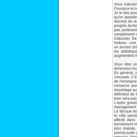
Vous interve
Pourquoi et 
Je le fais po
qu'on appelle
discrets de l
progrès techno
pas pertinent
complément du
d'aborder. De
histoire - une
un ancien chô
les statistiq
augmentent l'i
Vous êtes vo
dimension hu
En général, p
concepts. C'e
de l'enseigne
consacre pas 
davantage aux
définition de 
train sera pas
L'autre grand
management qu
Le fait que le
le côté sanct
affecté dans
bonnement cho
plus réalist
prends juste 