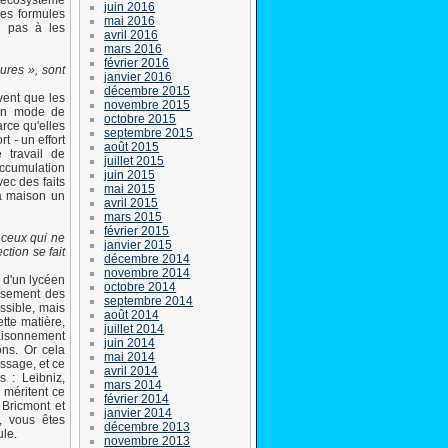
 écosystème
juin 2016
des formules
mai 2016
e pas à les
avril 2016
mars 2016
février 2016
ures », sont
janvier 2016
décembre 2015
vent que les
novembre 2015
 un mode de
octobre 2015
arce qu'elles
septembre 2015
t - un effort
août 2015
 travail de
juillet 2015
accumulation
juin 2015
vec des faits
mai 2015
a maison un
avril 2015
mars 2015
février 2015
 ceux qui ne
janvier 2015
ction se fait
décembre 2014
novembre 2014
 d'un lycéen
octobre 2014
issement des
septembre 2014
ssible, mais
août 2014
tte matière,
juillet 2014
raisonnement
juin 2014
ons. Or cela
mai 2014
ssage, et ce
avril 2014
 : Leibniz,
mars 2014
s méritent ce
février 2014
Bricmont et
janvier 2014
, vous êtes
décembre 2013
ule.
novembre 2013