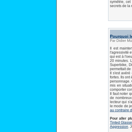
symétrie, cet
secrets de la
Pourquoi l
Par Didier Mü
Il est maint
l'agressivité
qui est à l'oe
20 minutes. L
Superbike, Di
permettait de 
Il s'est avér
fortes. Ils on
personnage. C'
mis en situat
comporter com
Il faut noter
de nombreux 
lecteur qui s'
le mode de je
au contraire de
Pour aller plu
Tinted Glasse
Aggression
. 