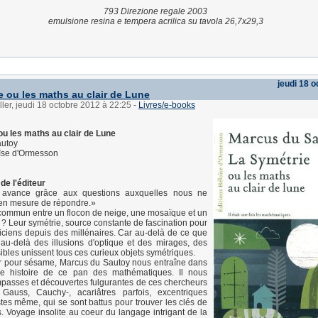
793 Direzione regale 2003
emulsione resina e tempera acrilica su tavola 26,7x29,3
jeudi 18 
e ou les maths au clair de Lune
ller, jeudi 18 octobre 2012 à 22:25
-
Livres/e-books
ou les maths au clair de Lune
utoy
oïse d'Ormesson
de l'éditeur
 avance grâce aux questions auxquelles nous ne
n mesure de répondre.»
e commun entre un flocon de neige, une mosaïque et un
 ? Leur symétrie, source constante de fascination pour
ciens depuis des millénaires. Car au-delà de ce que
t, au-delà des illusions d'optique et des mirages, des
ibles unissent tous ces curieux objets symétriques.
r pour sésame, Marcus du Sautoy nous entraîne dans
se histoire de ce pan des mathématiques. Il nous
mpasses et découvertes fulgurantes de ces chercheurs
 Gauss, Cauchy-, acariâtres parfois, excentriques
stes même, qui se sont battus pour trouver les clés de
. Voyage insolite au coeur du langage intrigant de la