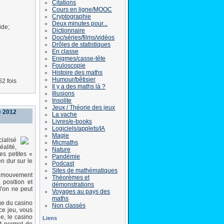
Citations
Cours en ligne/MOOC
Cryptographie
Deux minutes pour...
ide;
Dictionnaire
Doc/séries/films/vidéos
Drôles de statistiques
En classe
Enigmes/casse-tête
Fouloscopie
Histoire des maths
Humour/bêtisier
62 fois
Il y a des maths là ?
Illusions
Insolite
Jeux / Théorie des jeux
e 2012
La vache
Livres/e-books
Logiciels/applets/IA
Magie
ialisé
Micmaths
éalité,
Nature
es petites «
Pandémie
n dur sur le
Podcast
Sites de mathématiques
le mouvement
Théorèmes et
 position et
démonstrations
l'on ne peut
Voyages au pays des
maths
ge du casino
Non classés
ce jeu, vous
e, le casino
Liens