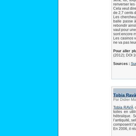
sera, lui, to
renverser les
Cela veut dir
de 2,7 cents d
Les chercheur
balle passe à
rebondir ainsi
vaut pour une 
sont encore m
Les casinos v
ne va pas leur
Pour aller plu
(2012); DOI 
Sources :
Sur
Tobia Rav
Par Didier Mü
Tobia RAVÀ
c
toiles en uti
hébraïque. Se
l’antiquité, 
composent l’a
En 2006, il r