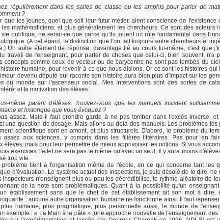
nez régulièrement dans les salles de classe ou les amphis pour parler de mat
comment ?
ur que les jeunes, quel que soit leur futur métier, aient conscience de l'existence
 les mathématiciens, et plus généralement les chercheurs. Ce sont des acteurs i
a vie publique, ne serait-ce que parce qu'ils jouent un rôle fondamental dans l'inn
logique. (A cet égard, la distinction que l'on fait toujours entre chercheurs et ing
e.) Un autre élément de réponse, davantage lié au cours lui-même, c'est que j'i
 travail de l'enseignant, pour parler de choses que celui-ci, bien souvent, n'a 
s concepts comme ceux de vecteur ou de barycentre ne sont pas tombés du ciel,
 histoire humaine, pour revenir à ce que nous disions. Or ce sont les histoires qui 
meur devenu député qui raconte son histoire aura bien plus d'impact sur les gen
ues du monde sur l'ascenseur social. Mes interventions sont des sortes de cata
ntérêt et la motivation des élèves.
us-même parent d'élèves. Trouvez-vous que les manuels insistent suffisammen
maine et historique que vous évoquez ?
as assez. Mais il faut prendre garde à ne pas tomber dans l'excès inverse, et 
st une question de dosage. Mais allons au-delà des manuels. Les problèmes les 
ment scientifique sont en amont, et plus structurels. D'abord, le problème du tem
assez aux sciences, y compris dans les filières littéraires. Pas pour en fair
 élèves, mais pour leur permettre de mieux apprivoiser les notions. Si vous acc
trois exercices, l'effet ne sera pas le même qu'avec un seul, il y aura moins d'élève
sé trop vite.
 problème tient à l'organisation même de l'école, en ce qui concerne tant les 
e d'évaluation. Le système actuel des inspections, je suis désolé de le dire, ne
s inspecteurs n'enseignent plus ou peu les décrédibilise, le rythme aléatoire de leu
ionnant de la note sont problématiques. Quant à la possibilité qu'un enseignant
 un établissement sans que le chef de cet établissement ait son mot à dire, e
quante : aucune autre organisation humaine ne fonctionne ainsi. Il faut repense
e, plus humaine, plus pragmatique, plus personnelle aussi, le monde de l'ense
un exemple : « La Main à la pâte » [une approche nouvelle de l'enseignement des