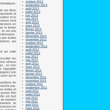
octobre 2013
hématiques.
septembre 2013
août 2013
 de ces êtres
juillet 2013
mportants et
juin 2013
ovation et le
mai 2013
énieurs n'est
avril 2013
nterviens en
mars 2013
pas le temps
février 2013
 ils ont une
janvier 2013
intéressent :
décembre 2012
s que toutes
novembre 2012
lyseurs, qui
octobre 2012
septembre 2012
août 2012
t sur cette
juillet 2012
juin 2012
occulter les
mai 2012
plus sérieux
avril 2012
ps : on n'en
mars 2012
e ingurgiter
février 2012
ompagnez une
janvier 2012
s pour qui le
décembre 2011
novembre 2011
questions de
octobre 2011
 marche pas.
septembre 2011
rs visites et
août 2011
 puisse être
juillet 2011
lle est tout
juin 2011
r de manière
mai 2011
ignement. Je
avril 2011
 sciences en
mars 2011