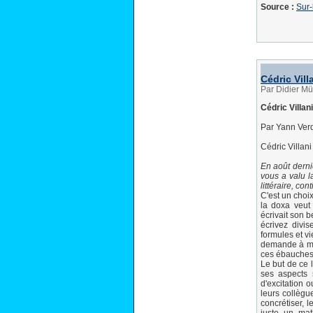
Source :
Sur-
Cédric Vill
Par Didier Mü
Cédric Villan
Par Yann Verd
Cédric Villani
En août derni
vous a valu l
littéraire, c
C'est un choix
la doxa veut
écrivait son b
écrivez divi
formules et v
demande à me
ces ébauches q
Le but de ce 
ses aspects 
d'excitation o
leurs collègue
concrétiser, 