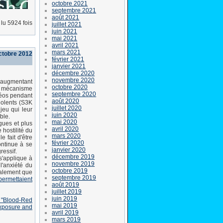
octobre 2021
septembre 2021
août 2021
lu 5924 fois
juillet 2021
juin 2021
mai 2021
avril 2021
mars 2021
ctobre 2012
février 2021
janvier 2021
décembre 2020
novembre 2020
, augmentant
octobre 2020
le mécanisme
septembre 2020
idéos pendant
août 2020
iolents (S3K
juillet 2020
jeu qui leur
juin 2020
ble.
mai 2020
gues et plus
avril 2020
 hostilité du
mars 2020
e fait d'être
février 2020
ontinue à se
janvier 2020
essif.
décembre 2019
 s'applique à
novembre 2019
l'anxiété du
octobre 2019
également que
septembre 2019
permettaient
août 2019
juillet 2019
juin 2019
 "Blood-Red
mai 2019
Exposure and
avril 2019
mars 2019