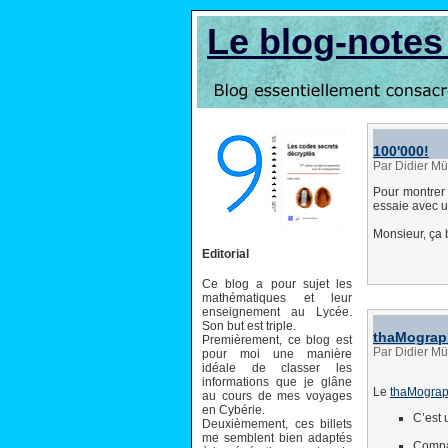
Le blog-note
100'000!
Par Didier Mü
Pour montrer
essaie avec u
Monsieur, ça b
Editorial
Ce blog a pour sujet les
mathématiques et leur
enseignement au Lycée.
Son but est triple.
thaMograp
Premièrement, ce blog est
Par Didier Mü
pour moi une manière
idéale de classer les
informations que je glâne
Le
thaMogra
au cours de mes voyages
en Cybérie.
C’est 
Deuxièmement, ces billets
me semblent bien adaptés
Compac