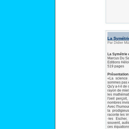
La Symétri
Par Didier Mü
La Symétrie 
Marcus Du Sa
Editions Hél
519 pages
Présentation 
«La science
sommes pas e
Qu'y a-t-il d
rayon de miel
les mathémati
l'oeil perçoi
nombres invis
Avec l'humou
la prodigieu
raconte les i
-les Escher,
souvent, auti
ces équations