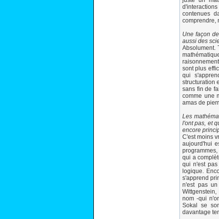
juste un mat
d'interaction
contenues da
comprendre, m
Une façon de 
aussi des sc
Absolument. T
mathématique
raisonnement 
sont plus effi
qui s'appren
structuration
sans fin de fa
comme une ma
amas de pierr
Les mathémati
l'ont pas, et 
encore princip
C'est moins v
aujourd'hui e
programmes, q
qui a complèt
qui n'est pa
logique. Enco
s'apprend pri
n'est pas un
Wittgenstein, 
nom -qui n'o
Sokal se son
davantage ten