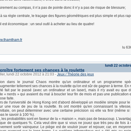
irement au compas, il n’a pas de pointe donc il n’y a pas de risque de blessure;
à sa règle centrale, le traçage des figures géométriques est plus simple et plus rap
 il est économique : un seul outil à acheter au lieu de quatre!
w.thamtham.fr
lu 63
lundi 22 octobr
croître fortement ses chances à la roulette
ller, lundi 22 octobre 2012 à 21:03
-
Jeux / Théorie des jeux
tion dans le journal Chaos montre qu'un ordinateur et un programme spéc
augmenter tellement ses chances à la roulette qu'on est sûr de gagner à terme. En r
té fait par le passé (avec un ordinateur et un laser), mais il n'y avait eu que d
e « nerds » qui avaient du mal à boucler leur fin de mois et pas une publication e
ose faite.
rs de l'université de Hong Kong ont d'abord développé un modèle simple pour 
ur une roue de jeu de la roulette. Ils ont montré qu'en connaissant la vitesse,
initiale, on peut déterminer avec une certaine précision où elle va finir (même si 
s le savoir à 100 %).
les probabilités sont en faveur de la « maison », mais pas de beaucoup. L'avanta
t que de quelques %. Cela veut dire que si vous ne jouez que très peu de fois à 
ivement sortir vainqueur. Le piège est de vouloir jouer et rejouer, car, en moyenn