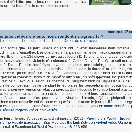
 essai déchiffre une science qui tente de percer les
 nature - la beauté et la complexité du monde.
mercredi 17 o
es jeux vidéos violents nous rendent-ils agressifs ?
ller, mercredi 17 octobre 2012 à 14:52
-
Drôles de statistiques
enant admis que les jeux vidéos violents ont un effet temporaire mais notable
 et diminuant l'empathie. Des chercheurs français ont tenté de mieux comprendre 
uvre. Ils ont invité 136 élèves de niveau collégial (11-15 ans) à jouer à des jeux v
es jeux étaient soit violents (Condemned 2, Call of Duty 4, The Club) soit non v
rt 2, Pure). Ensuite, les élèves devaient compléter une histoire, puis jouer à un 
sanctionner leur adversaire en choisissant l'intensité et la durée d'un son désagréa
é que ceux qui ont joué aux jeux vidéos violents ont choisi des sanctions plus lon
t également complété l'histoire de manière différente, en présupposant une plus forte
est ce qui explique, selon les chercheurs, l'augmentation de l'agressivité. Ainsi, l
ion de compétition hostile pendant le jeu biaise les perceptions du joueur qui c
me si son environnement était dangereux. De là découle le comportement plus agr
 que les auteurs se gardent bien de stigmatiser les jeux vidéos, rappelant que cela
médias, et que ce n'est pas nouveau: Abraham Lincoln, déjà, se plaignait de 
attend à une nouvelle catastrophe chaque fois qu'il ouvre le journal. Il faut noter 
u est important, ainsi une étude récente montrait que
les jeux en mode coopératif 
 réduire l'agressivité et les rivalités
.
s loin :
Hasan, Y., Bègue, L. & Bushman, B. (2012).
Viewing the World Through
s": The Hostile Expectation Bias Mediates the Link Between Violent Video Game 
Journal of Experimental Social Psychology, 48, 953-956.