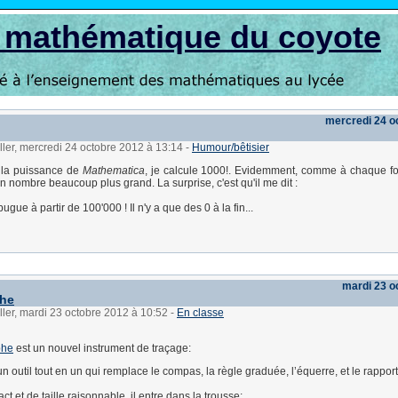
s mathématique du coyote
mercredi 24 o
ller, mercredi 24 octobre 2012 à 13:14
-
Humour/bêtisier
 la puissance de
Mathematica
, je calcule 1000!. Evidemment, comme à chaque fo
n nombre beaucoup plus grand. La surprise, c'est qu'il me dit :
ugue à partir de 100'000 ! Il n'y a que des 0 à la fin...
mardi 23 o
he
ller, mardi 23 octobre 2012 à 10:52
-
En classe
phe
est un nouvel instrument de traçage:
un outil tout en un qui remplace le compas, la règle graduée, l’équerre, et le rapport
t et de taille raisonnable, il entre dans la trousse;